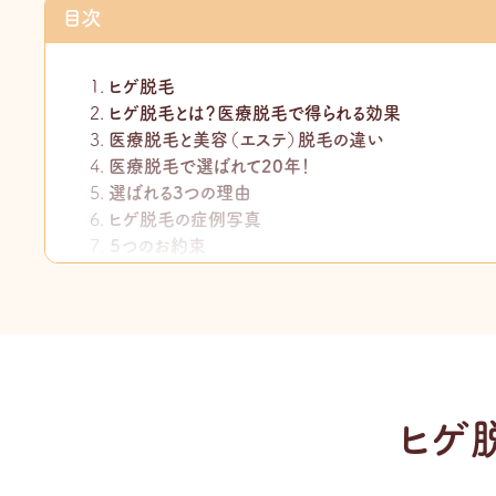
目次
ヒゲ脱毛
ヒゲ脱毛とは？医療脱毛で得られる効果
医療脱毛と美容（エステ）脱毛の違い
医療脱毛で選ばれて20年！
選ばれる3つの理由
ヒゲ脱毛の症例写真
５つのお約束
当院が使い分ける3種類のレーザーとニードル脱毛
ヒゲのデザイン脱毛という選択肢
ヒゲ脱毛の効果と必要な回数の目安
ヒゲ脱毛の痛みと軽減方法
施術後のアフターケアと当日の注意事項
副作用・リスクと施術を受けられない方
ヒゲ
後悔しないクリニック・契約の選び方
ヒゲ脱毛の料金
背中脱毛の施術の流れ