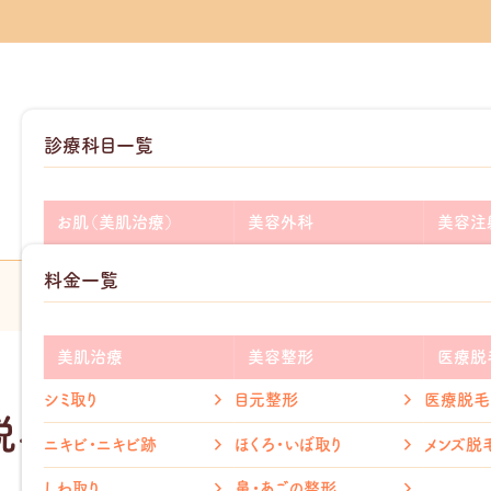
診療科目一覧
お肌（美肌治療）
美容外科
美容注
add
add
ニキビ・ニキビ跡
二重整形
ヒアルロ
料金一覧
add
add
シミ・そばかす
目の下のクマ取り
ボトック
add
add
医療脱毛
しわ取り
グロース
美肌治療
美容整形
医療脱
add
add
毛穴治療
たるみ取り
シミ取り
目元整形
医療脱毛
脱毛とは？医療脱毛で得られ
メディカ
ホクロ取り
鼻整形
ニキビ・ニキビ跡
ほくろ・いぼ取り
メンズ脱
リベルサ
赤ら顔治療
口元整形
しわ取り
鼻・あごの整形