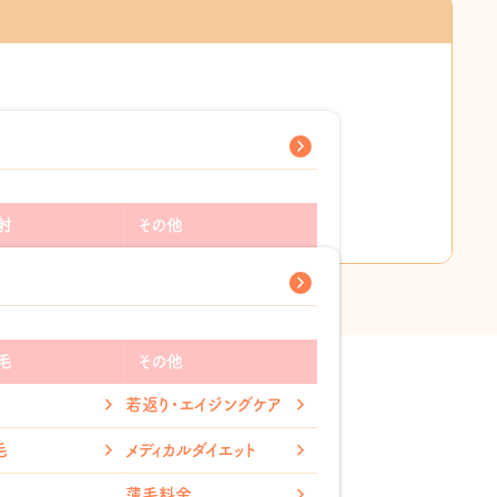
射
その他
ン酸注射
ピアス穴あけ
ス注射
指輪取り外し
ファクター
薄毛治療(AGA)
毛
その他
ワキガ・多汗症治療
若返り・エイジングケア
る効果
ルダイエット
アンチエイジング
毛
メディカルダイエット
ス
美容内服
薄毛料金