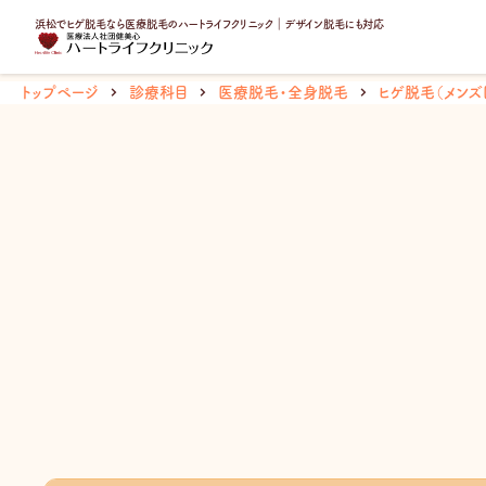
内
浜松でヒゲ脱毛なら医療脱毛のハートライフクリニック｜デザイン脱毛にも対応
容
を
ス
トップページ
診療科目
医療脱毛・全身脱毛
ヒゲ脱毛（メンズ
キ
ッ
プ