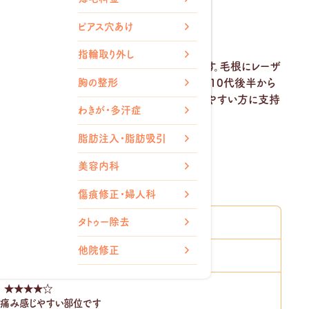
ミン
ピアス穴あけ
注射
（チンセラ）
指輪取り外し
キビや肌荒れの予防
が期待できる医療脱毛です。毛根にレーザ
ト内服薬
胸の整形
環境の改善にもつながります。当院のヒゲ脱毛は10代後半から
良くしたい方や、カミソリ負け・ニキビを繰り返しやすい方に支持
わきが・多汗症
脂肪注入・脂肪吸引
美容内科
傷痕修正・婦人科
タトゥー除去
30分
～45分
他院修正
5回～8回
★★
★★
☆
は痛み感じやすい部位です