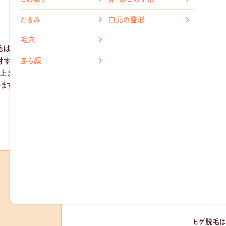
メトホル
胸の整形
覧
たるみ
口元の整形
脂肪溶解
小顔整形
毛穴
（輪郭注射）
毛は、毎日のヒゲ剃りの負担を軽減しながら、
見た目の清潔感向上
と
ニ
ダイエッ
赤ら顔
射することでヒゲの再生を抑え、自己処理による刺激を減らすことで肌
以上まで幅広い年齢層に選ばれており、ビジネスシーンでの第一印象を
ます。
ヒゲ脱毛