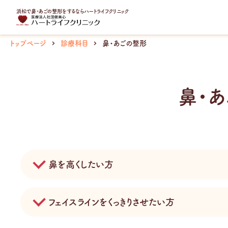
内
浜松で鼻・あごの整形をするならハートライフクリニック
容
を
ス
トップページ
診療科目
鼻・あごの整形
キ
ッ
プ
鼻・
鼻を高くしたい方
フェイスラインをくっきりさせたい方