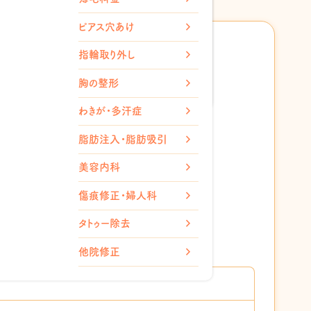
ミン
ピアス穴あけ
注射
（チンセラ）
指輪取り外し
ト内服薬
胸の整形
わきが・多汗症
脂肪注入・脂肪吸引
美容内科
傷痕修正・婦人科
タトゥー除去
ter
他院修正