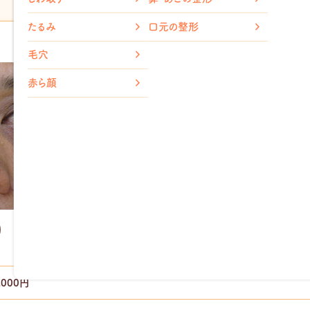
メトホル
胸の整形
たるみ
口元の整形
脂肪溶解
小顔整形
毛穴
（輪郭注射）
ダイエッ
赤ら顔
af
,000円