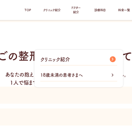
ドクター
TOP
クリニック紹介
診療科目
料金一覧
紹介
あごの整形はこんな方に向いて
クリニック紹介
あなたの抱える長年の悩みが解決できるかもしれません。
18歳未満の患者さまへ
1人で悩まずに、一度私達にご相談してみませんか？