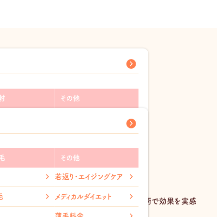
射
その他
ン酸注射
ピアス穴あけ
ス注射
指輪取り外し
ファクター
薄毛治療(AGA)
毛
その他
ワキガ・多汗症治療
若返り・エイジングケア
ルダイエット
アンチエイジング
毛
メディカルダイエット
く半永久的に効果をキープできるので、一度の施術で効果を実感
ス
美容内服
薄毛料金