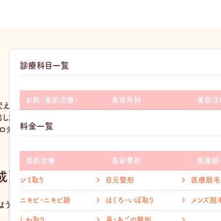
診療科目一覧
当院の鼻・あごの整形
お肌（美肌治療）
美容外科
美容注
変えるパーツです。
出したいとお考えの方は少なくないのではないでしょうか。
add
add
ニキビ・ニキビ跡
二重整形
ヒアルロ
料金一覧
ロテーゼやヒアルロン酸注射などの施術を4つご用意しています。
add
add
シミ・そばかす
目の下のクマ取り
ボトック
add
add
医療脱毛
しわ取り
グロース
美肌治療
美容整形
医療脱
成）
add
add
毛穴治療
たるみ取り
シミ取り
目元整形
医療脱毛
メディカ
ホクロ取り
鼻整形
ニキビ・ニキビ跡
ほくろ・いぼ取り
メンズ脱
ような理想のフェイスラインを手に入れることができます。即効性が高
リベルサ
赤ら顔治療
口元整形
しわ取り
鼻・あごの整形