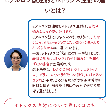
ヒアルロン酸注射とボトックス注射の違
いとは？
ヒアルロン酸注射とボトックス注射は、
目的や
悩みによって使い分けます
。
ヒアルロン酸は「クッション材」のように、
しわや
くぼみ、ボリュームアップしたい部分に注入して
ふっくらさせる
のに適しています。
一方、ボトックスは「筋肉のブレーキ役」として、
表情の動きによるシワ（額や目尻など）を和ら
げたい場合
に効果的です。
選ぶ基準は
「動きでできるシワ」にはボトック
ス
、
「ボリュームやハリが欲しい部位」にはヒアル
ロン酸
が基本。カウンセリングで悩みや希望を
医師に伝え、部位や目的に合わせて適切な施
術を選びましょう
ボトックス注射について詳しくはこち