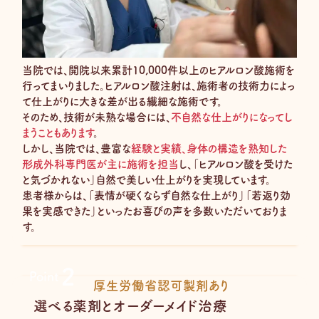
当院では、開院以来累計10,000件以上のヒアルロン酸施術を
行ってまいりました。ヒアルロン酸注射は、施術者の技術力によっ
て仕上がりに大きな差が出る繊細な施術です。
そのため、技術が未熟な場合には、
不自然な仕上がりになってし
まうこともあります
。
しかし、当院では、豊富な
経験と実績、
身体の構造を熟知した
形成外科専門医が主に施術を担当
し、「ヒアルロン酸を受けた
と気づかれない」自然で美しい仕上がりを実現しています。
患者様からは、「表情が硬くならず自然な仕上がり」「若返り効
果を実感できた」といったお喜びの声を多数いただいておりま
す。
2
Point
厚生労働省認可製剤あり
選べる薬剤とオーダーメイド治療