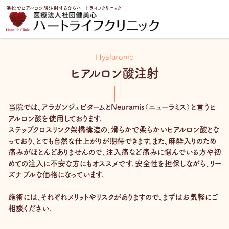
内
浜松でヒアルロン酸注射するならハートライフクリニック
容
を
トップページ
治療一覧
ヒアルロン酸注射
ス
キ
Hyaluronic
ッ
ヒアルロン酸注射
プ
当院では、アラガンジュビタームとNeuramis（ニューラミス）と言うヒ
アルロン酸を使用しております。
ステップクロスリンク架橋構造の、滑らかで柔らかいヒアルロン酸とな
っており、とても自然な仕上がりが期待できます。また、麻酔入りのため
痛みがほとんどありませんので、注入痛など痛みに悩んでいる方や初
めての注入に不安な方にもオススメです。安全性を担保しながら、リー
ズナブルな価格になっています。
施術には、それぞれメリットやリスクがありますので、まずはお気軽にご
相談ください。