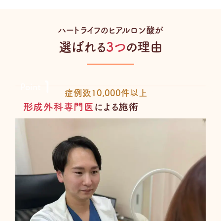
ハートライフのヒアルロン酸が
選ばれる
3つ
の理由
1
Point
症例数10,000件以上
形成外科専門医
による施術