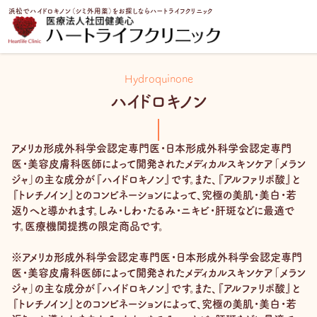
内
浜松でハイドロキノン（シミ外用薬）をお探しならハートライフクリニック
容
を
トップページ
治療一覧
ハイドロキノン
ス
キ
Hydroquinone
ッ
ハイドロキノン
プ
アメリカ形成外科学会認定専門医・日本形成外科学会認定専門
医・美容皮膚科医師によって開発されたメディカルスキンケア「メラン
ジャ」の主な成分が『ハイドロキノン』です。また、『アルファリポ酸』と
『トレチノイン』とのコンビネーションによって、究極の美肌・美白・若
返りへと導かれます。しみ・しわ・たるみ・ニキビ・肝斑などに最適で
す。医療機関提携の限定商品です。
※アメリカ形成外科学会認定専門医・日本形成外科学会認定専門
医・美容皮膚科医師によって開発されたメディカルスキンケア「メラン
ジャ」の主な成分が『ハイドロキノン』です。また、『アルファリポ酸』と
『トレチノイン』とのコンビネーションによって、究極の美肌・美白・若