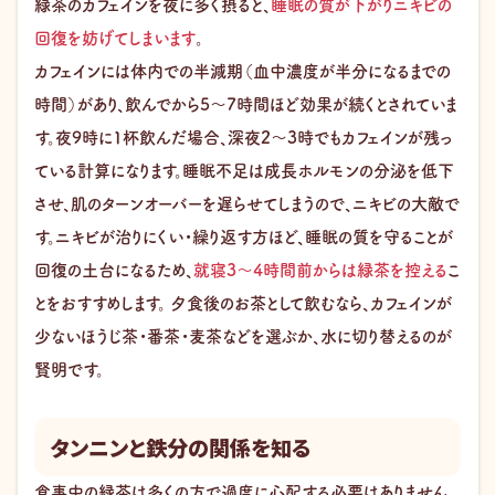
緑茶のカフェインを夜に多く摂ると、
睡眠の質が下がりニキビの
回復を妨げてしまいます
。
カフェインには体内での半減期（血中濃度が半分になるまでの
時間）があり、飲んでから5〜7時間ほど効果が続くとされていま
す。夜9時に1杯飲んだ場合、深夜2〜3時でもカフェインが残っ
ている計算になります。睡眠不足は成長ホルモンの分泌を低下
させ、肌のターンオーバーを遅らせてしまうので、ニキビの大敵で
す。ニキビが治りにくい・繰り返す方ほど、睡眠の質を守ることが
回復の土台になるため、
就寝3〜4時間前からは緑茶を控える
こ
とをおすすめします。 夕食後のお茶として飲むなら、カフェインが
少ないほうじ茶・番茶・麦茶などを選ぶか、水に切り替えるのが
賢明です。
タンニンと鉄分の関係を知る
食事中の緑茶は多くの方で過度に心配する必要はありません