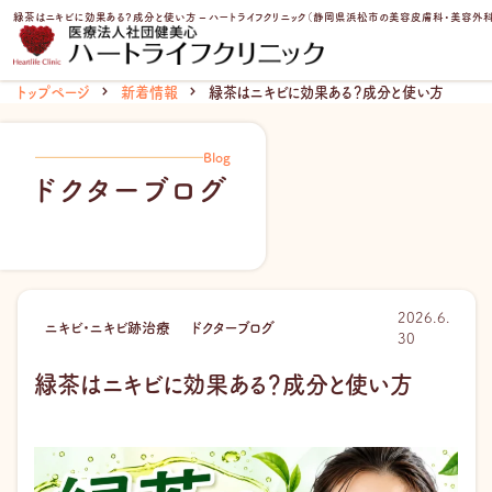
内
緑茶はニキビに効果ある？成分と使い方 – ハートライフクリニック（静岡県浜松市の美容皮膚科・美容外科
容
を
ス
トップページ
新着情報
緑茶はニキビに効果ある？成分と使い方
キ
ッ
プ
Blog
ドクターブログ
2026.6.
ニキビ・ニキビ跡治療
ドクターブログ
30
緑茶はニキビに効果ある？成分と使い方