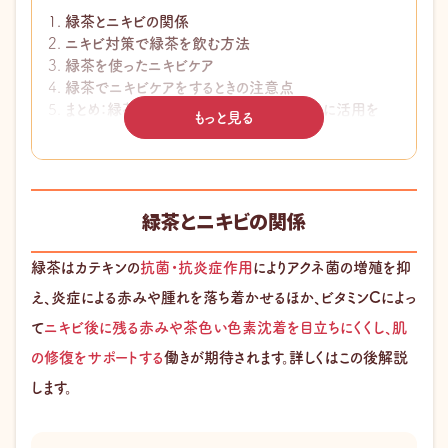
緑茶とニキビの関係
ニキビ対策で緑茶を飲む方法
緑茶を使ったニキビケア
緑茶でニキビケアをするときの注意点
まとめ：緑茶はニキビケアの補助として上手に活用を
もっと見る
このページの監修医師
緑茶とニキビの関係
緑茶はカテキンの
抗菌・抗炎症作用
によりアクネ菌の増殖を抑
え、炎症による赤みや腫れを落ち着かせるほか、ビタミンCによっ
て
ニキビ後に残る赤みや茶色い色素沈着を目立ちにくくし、肌
の修復をサポートする
働きが期待されます。詳しくはこの後解説
します。