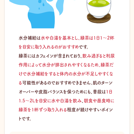
水分補給は
水や白湯を基本とし、緑茶は1日1〜2杯
を目安に取り入れるのがおすすめ
です。
緑茶にはカフェインが含まれており、
飲み過ぎると利尿
作用によって水分が排出されやすくなるため、緑茶だ
けで水分補給をすると体内の水分が不足しやすくな
る
可能性があるのでおすすめできません。肌のターン
オーバーや皮脂バランスを保つためにも、普段は
1日
1.5〜2Lを目安に水や白湯を飲み
、
朝食や昼食時に
緑茶を1杯ずつ取り入れる
程度が続けやすいポイン
トです。