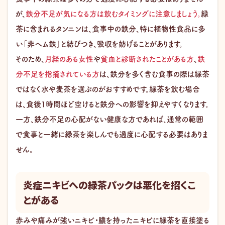
が、
鉄分不足が気になる方は飲むタイミングに注意しましょう。
緑
茶に含まれるタンニンは、食事中の鉄分、特に植物性食品に多
い「非ヘム鉄」と結びつき、吸収を妨げることがあります。
そのため、
月経のある女性
や
貧血と診断されたことがある方
、
鉄
分不足を指摘されている方
は、鉄分を多く含む食事の際は緑茶
ではなく水や麦茶を選ぶのがおすすめです。緑茶を飲む場合
は、食後1時間ほど空けると鉄分への影響を抑えやすくなります。
一方、鉄分不足の心配がない健康な方であれば、通常の範囲
で食事と一緒に緑茶を楽しんでも過度に心配する必要はありま
せん。
炎症ニキビへの緑茶パックは悪化を招くこ
とがある
赤みや痛みが強いニキビ・膿を持ったニキビに緑茶を直接塗る