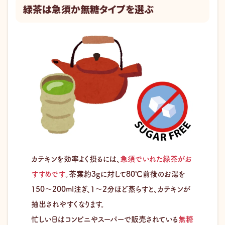
緑茶は急須か無糖タイプを選ぶ
カテキンを効率よく摂るには、
急須でいれた緑茶がお
すすめです
。茶葉約3gに対して80℃前後のお湯を
150〜200ml注ぎ、1〜2分ほど蒸らすと、カテキンが
抽出されやすくなります。
忙しい日はコンビニやスーパーで販売されている
無糖