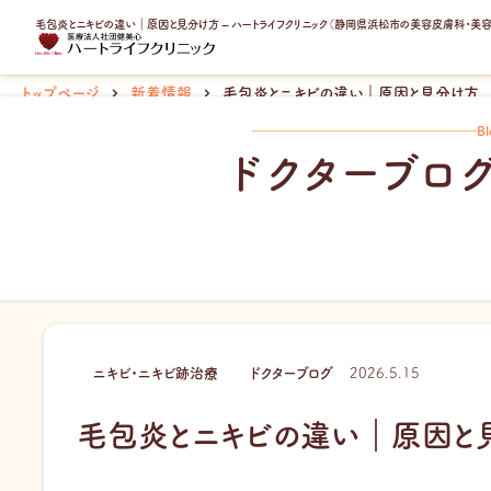
内
毛包炎とニキビの違い｜原因と見分け方 – ハートライフクリニック（静岡県浜松市の美容皮膚科・美
容
を
ス
トップページ
新着情報
毛包炎とニキビの違い｜原因と見分け方
キ
Bl
ッ
ドクターブロ
プ
ニキビ・ニキビ跡治療
ドクターブログ
2026.5.15
毛包炎とニキビの違い｜原因と