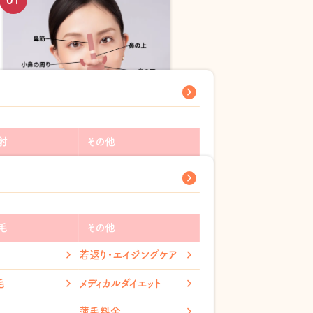
鼻ニキビの原因は？場所によっ
ても違う？対処法も紹介
射
その他
2025.10.24
ン酸注射
ピアス穴あけ
ス注射
指輪取り外し
ファクター
薄毛治療(AGA)
毛
その他
ワキガ・多汗症治療
若返り・エイジングケア
ルダイエット
アンチエイジング
毛
メディカルダイエット
ス
美容内服
薄毛料金