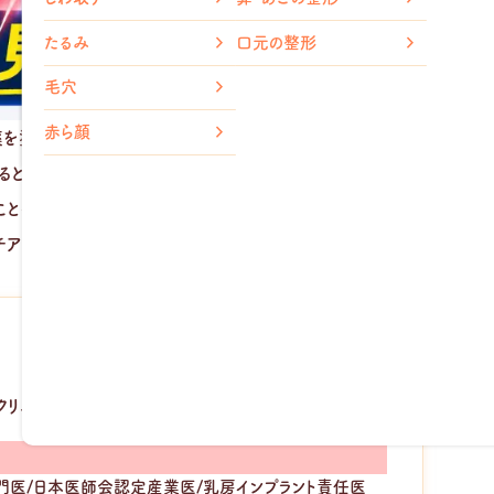
メトホル
胸の整形
たるみ
口元の整形
脂肪溶解
小顔整形
毛穴
（輪郭注射）
ダイエッ
赤ら顔
薬を塗ってもなかなか治らない…」と不安に感じていませんか。
ると毛包炎だったというケースは少なくありません。見た目が似て
ともあります。
チア毛包炎の特徴、皮膚科で行う治療についてわかりやすく解説
クリニック院長
医/日本医師会認定産業医/乳房インプラント責任医