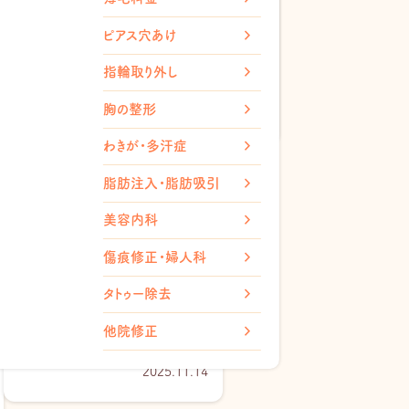
白いニキビは何が原因？正しい
ミン
ピアス穴あけ
ケア方法・早く治す習慣をまと
めて…
注射
（チンセラ）
指輪取り外し
2025.11.27
ト内服薬
胸の整形
わきが・多汗症
脂肪注入・脂肪吸引
美容内科
傷痕修正・婦人科
タトゥー除去
膿がパンパンのニキビ対処法
他院修正
｜潰す前に知る原因と治し方
2025.11.14