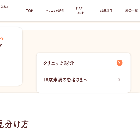
容外科）
ドクター
TOP
クリニック紹介
診療科目
料金一覧
紹介
og
グ
クリニック紹介
18歳未満の患者さまへ
見分け方