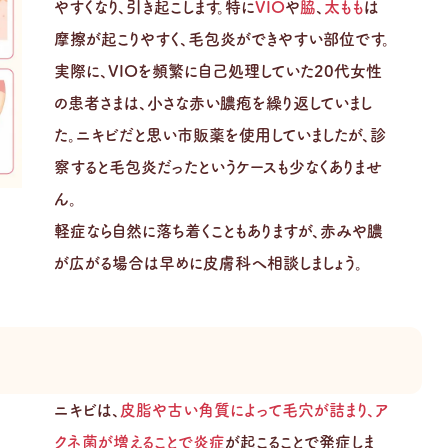
やすくなり、引き起こします。特に
VIO
や
脇
、
太もも
は
摩擦が起こりやすく、毛包炎ができやすい部位です。
実際に、VIOを頻繁に自己処理していた20代女性
の患者さまは、小さな赤い膿疱を繰り返していまし
た。ニキビだと思い市販薬を使用していましたが、診
察すると毛包炎だったというケースも少なくありませ
ん。
軽症なら自然に落ち着くこともありますが、赤みや膿
が広がる場合は早めに皮膚科へ相談しましょう。
る
ニキビは、
皮脂や古い角質によって毛穴が詰まり、ア
クネ菌が増えることで炎症
が起こることで発症しま