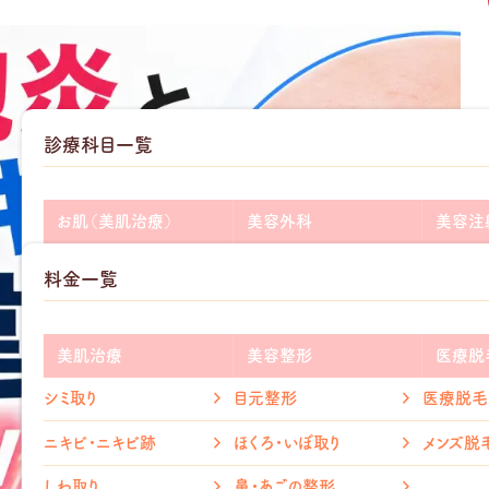
診療科目一覧
お肌（美肌治療）
美容外科
美容注
add
add
ニキビ・ニキビ跡
二重整形
ヒアルロ
料金一覧
add
add
シミ・そばかす
目の下のクマ取り
ボトック
add
add
医療脱毛
しわ取り
グロース
美肌治療
美容整形
医療脱
add
add
毛穴治療
たるみ取り
シミ取り
目元整形
医療脱毛
メディカ
ホクロ取り
鼻整形
ニキビ・ニキビ跡
ほくろ・いぼ取り
メンズ脱
リベルサ
赤ら顔治療
口元整形
しわ取り
鼻・あごの整形