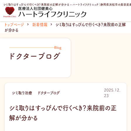
内
シミ取りはすっぴんで行くべき？来院前の正解が分かる – ハートライフクリニック（静岡県浜松市の美容皮
容
を
ス
トップページ
新着情報
シミ取りはすっぴんで行くべき？来院前の正解
キ
が分かる
ッ
プ
Blog
ドクターブログ
2025.12.
シミ取り治療
ドクターブログ
23
シミ取りはすっぴんで行くべき？来院前の正
解が分かる