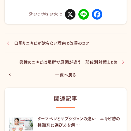
X
L
F
i
a
Share this article
n
c
e
e
b
o
o
k
口周りニキビが治らない理由と改善のコツ
男性のニキビは場所で原因が違う｜部位別対策まとめ
一覧へ戻る
関連記事
ダーマペンとサブシジョンの違い｜ニキビ跡の
種類別に選び方を解…