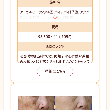
施術名
ケミカルピーリング4回、ライムライト7回、ケアシ
ス26回、ピコトーニング2回、内服薬
費用
93,500〜111,705円
医師コメント
初診時の肌分析では、両頬を中心に濃い茶色
の反応(シミ)が広く見られます。このことからメラ
ニンが過剰に作られている肝斑の状態と判断
詳細はこちら
しました。刺激で悪化しやすいため、まずは肌を
安定させる治療と内服でメラニンを抑制。その
後、負担の少ない光・レーザー治療を段階的に
追加しました。結果、茶色い反応(シミ)が減少
し、色むらの少ない明るい肌へ改善しています。