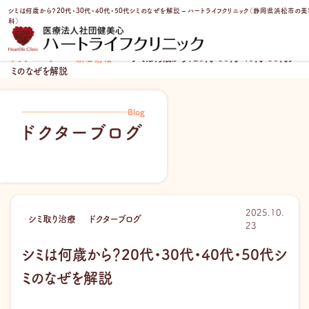
内
シミは何歳から？20代・30代・40代・50代シミのなぜを解説 – ハートライフクリニック（静岡県浜松市の
容
科）
を
ス
トップページ
新着情報
シミは何歳から？20代・30代・40代・50代シ
キ
ミのなぜを解説
ッ
プ
Blog
ドクターブログ
2025.10.
シミ取り治療
ドクターブログ
23
シミは何歳から？20代・30代・40代・50代シ
ミのなぜを解説