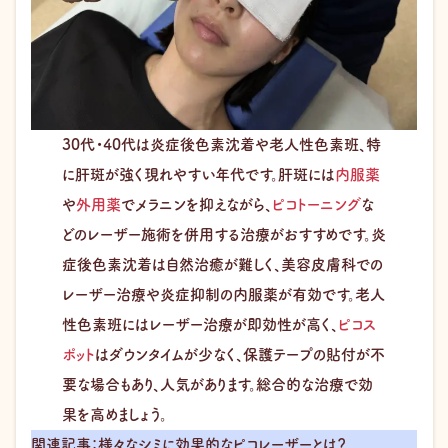
30代・40代は炎症後色素沈着や老人性色素班、特
に肝斑が強く現れやすい年代です。肝斑には
内服薬
や
外用薬
でメラニンを抑えながら、
ピコトーニング
な
どのレーザー施術を併用する治療がおすすめです。炎
症後色素沈着は自然治癒が難しく、美容皮膚科での
レーザー治療や炎症抑制の内服薬が有効です。老人
性色素班にはレーザー治療が即効性が高く、
ピコス
ポット
はダウンタイムが少なく、保護テープの貼付が不
要な場合もあり、人気があります。総合的な治療で効
果を高めましょう。
関連記事：様々なシミに効果的なピコレーザーとは？