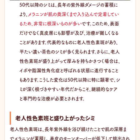
50代以降のシミは、長年の紫外線ダメージの蓄積に
より、
メラニンが肌の奥深くまで入り込んで定着してい
るため、非常に根深いものが多い
です。このため、表面
だけでなく真皮層にも影響が及び、治療が難しくなる
ことがあります。代表的なものに老人性色素斑があり、
平たい濃い茶色のシミが多く見られます。さらに、老人
性色素斑が盛り上がって厚みを持ちかさつく場合は、
イボや脂漏性角化症と呼ばれる状態に進行すること
もあります。こうした変化は50代以降に特に顕著で、シ
ミが深く根づきやすい年代だからこそ、継続的なケア
と専門的な治療が必要とされます。
老人性色素班と盛り上がったシミ
老人性色素斑は、長年紫外線を浴び続けたことで肌の深層ま
でメラニンが蓄積し、表皮のターンオーバーが低下して排出され