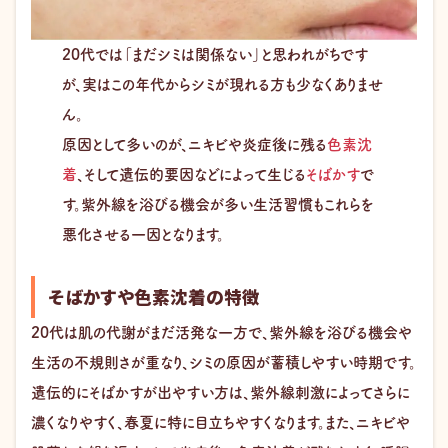
20代では「まだシミは関係ない」と思われがちです
が、実はこの年代からシミが現れる方も少なくありませ
ん。
原因として多いのが、ニキビや炎症後に残る
色素沈
着
、そして遺伝的要因などによって生じる
そばかす
で
す。紫外線を浴びる機会が多い生活習慣もこれらを
悪化させる一因となります。
そばかすや色素沈着の特徴
20代は肌の代謝がまだ活発な一方で、紫外線を浴びる機会や
生活の不規則さが重なり、シミの原因が蓄積しやすい時期です。
遺伝的にそばかすが出やすい方は、紫外線刺激によってさらに
濃くなりやすく、春夏に特に目立ちやすくなります。また、ニキビや