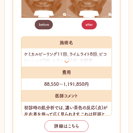
before
after
施術名
ケミカルピーリング11回、ライムライト8回、ピコ
トーニング3回、ケアシス25回、内服薬
費用
88,550〜1,191,850円
医師コメント
初診時の肌分析では、濃い茶色の反応(点)が
左右差を伴って広く見られます。これは肝斑と
通常のシミが混在し、メラニンが過剰に蓄積し
詳細はこちら
ている状態と判断できます。刺激で悪化しやす