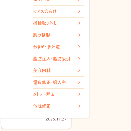
膿がパンパンのニキビ対処法
ミン
ピアス穴あけ
｜潰す前に知る原因と治し方
注射
（チンセラ）
指輪取り外し
2025.11.14
ト内服薬
胸の整形
わきが・多汗症
脂肪注入・脂肪吸引
美容内科
傷痕修正・婦人科
タトゥー除去
白いニキビは何が原因？正しい
ケア方法・早く治す習慣をまと
他院修正
めて…
2025.11.27