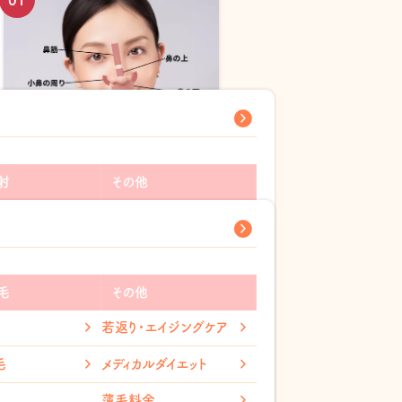
鼻ニキビの原因は？場所によっ
ても違う？対処法も紹介
射
その他
2025.10.24
ン酸注射
ピアス穴あけ
ス注射
指輪取り外し
ファクター
薄毛治療(AGA)
毛
その他
ワキガ・多汗症治療
若返り・エイジングケア
ルダイエット
アンチエイジング
毛
メディカルダイエット
ス
美容内服
薄毛料金