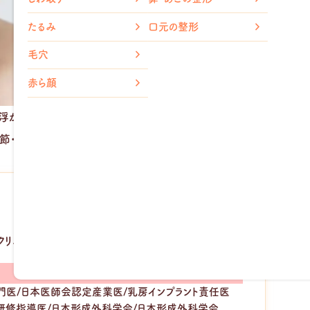
メトホル
胸の整形
たるみ
口元の整形
脂肪溶解
小顔整形
毛穴
（輪郭注射）
ダイエッ
赤ら顔
い浮かべるのではないでしょうか。確かにレーザーは高い効果を期
節・症状に適しているとは限りません。 そこで今回は、レーザー以
クリニック院長
医/日本医師会認定産業医/乳房インプラント責任医
研修指導医/日本形成外科学会/日本形成外科学会