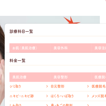
診療科目一覧
お肌（美肌治療）
美容外科
美容注
add
add
ニキビ・ニキビ跡
二重整形
ヒアルロ
料金一覧
add
add
シミ・そばかす
目の下のクマ取り
ボトック
add
add
医療脱毛
しわ取り
グロース
美肌治療
美容整形
医療脱
add
add
毛穴治療
たるみ取り
シミ取り
目元整形
医療脱毛
メディカ
ホクロ取り
鼻整形
ニキビ・ニキビ跡
ほくろ・いぼ取り
メンズ脱
リベルサ
赤ら顔治療
口元整形
しわ取り
鼻・あごの整形