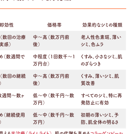
即効性
価格帯
効果的なシミの種類
（数回の治療
中〜高（数万円前
老人性色素斑、薄い
実感）
後）
シミ、色ムラ
め（数週間で
中程度（1回数千〜1
くすみ、小さなシミ、肌
万円台）
のざらつき
（数回の継続
中〜高（数万円前
くすみ、薄いシミ、肌
）
後）
質改善
数週間〜数ヶ
低〜中（数千円〜数
すべてのシミ、特に再
万円）
発防止に有効
め（継続使用
低〜中（数千円〜数
初期の薄いシミ、予
）
万円）
防、肌全体の明るさ
整える
光治療（ライムライト）
、肌の代謝を高める
コラーゲンピール