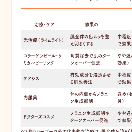
治療・ケア
効果の
肌全体の色ムラを整
中程度
光治療（ライムライト）
え明るくする
で効果
コラーゲンピール・ケ
角質除去で肌のター
やや遅
ミカルピーリング
ンオーバー促進
効果）
有効成分を浸透させ
中程度
ケアシス
る肌改善法
で効果
体の内側からメラニ
遅め（
内服薬
ン生成抑制
月）
メラニン生成抑制や
やや遅
ドクターズコスメ
ターンオーバー促進
で効果
シミ取りレーザー以外の代表的な治療は、肌全体を明るく