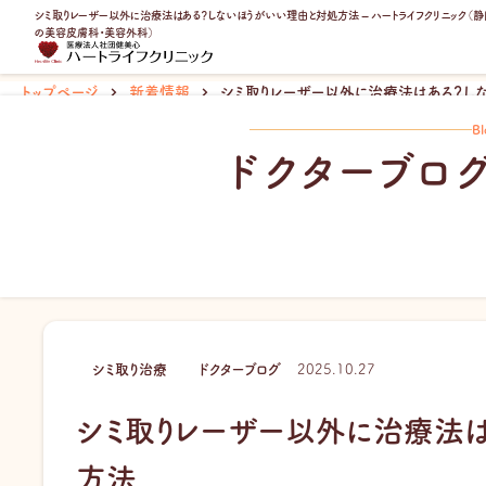
内
シミ取りレーザー以外に治療法はある？しないほうがいい理由と対処方法 – ハートライフクリニック（
の美容皮膚科・美容外科）
容
を
ス
トップページ
新着情報
シミ取りレーザー以外に治療法はある？し
キ
Bl
ッ
ドクターブロ
プ
シミ取り治療
ドクターブログ
2025.10.27
シミ取りレーザー以外に治療法
方法