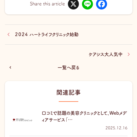
X
L
F
i
a
Share this article
n
c
e
e
b
o
o
k
２０２４ ハートライフクリニック始動
ケアシス大人気中
一覧へ戻る
関連記事
口コミで話題の美容クリニックとして、Webメデ
ィアサービス「…
2025.12.16