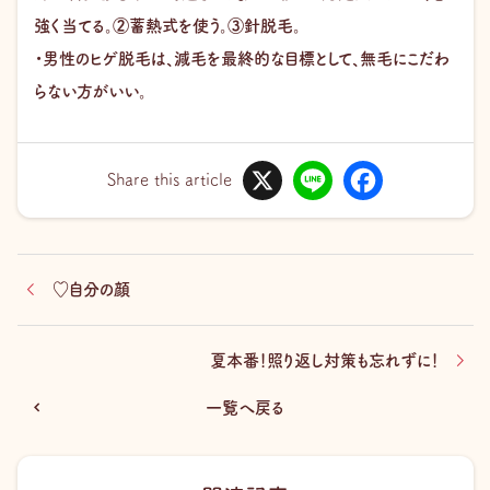
強く当てる。②蓄熱式を使う。③針脱毛。
・男性のヒゲ脱毛は、減毛を最終的な目標として、無毛にこだわ
らない方がいい。
X
L
F
i
a
Share this article
n
c
e
e
b
o
o
k
♡自分の顔
夏本番！照り返し対策も忘れずに！
一覧へ戻る