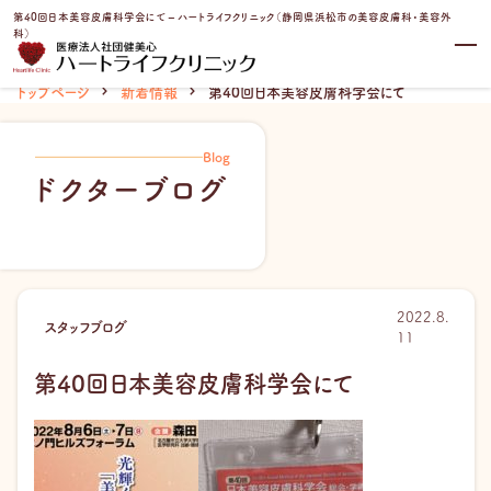
内
第40回日本美容皮膚科学会にて – ハートライフクリニック（静岡県浜松市の美容皮膚科・美容外
容
科）
を
ス
トップページ
新着情報
第40回日本美容皮膚科学会にて
キ
ッ
プ
Blog
ドクターブログ
2022.8.
スタッフブログ
11
第40回日本美容皮膚科学会にて