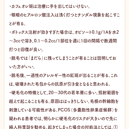
・カフェオレ斑は治療に手を出してはいけない。
・眼瞼のヒアルロン酸注入は浅く打つとチンダル現象を起こすこ
とが有る。
・ボトックス注射が効きすぎた場合は、オピソート0.1g/1Aを水2
～3ccで溶き、0.1～0.2cc/1部位を週に1回の間隔で数週間
打つと回復が良い。
・脱毛では「まだら」に残ってしまうことが有ることは説明してお
いた方がいい。
・脱毛後、一過性のアレルギー性の紅斑が出ることが有る。これ
は、破壊された毛包からの抗原が引き金となると思われる。
・硬毛化の特徴として、20～30代の若年層に多い。照射範囲を
超えて起こることも有る。原因ははっきりしない。毛根の幹細胞を
刺激している可能性がある。PCOS（多嚢胞性卵巣症候群）を
疑われる患者では、明らかに硬毛化のリスクが大きいので先に
婦人科受診を勧める。起きてしまった場合の対処法としては、①