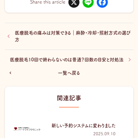
i
a
Share this article
n
c
e
e
b
o
o
k
医療脱毛の痛みは対策できる｜麻酔・冷却・照射方式の選び
方
医療脱毛10回で終わらないのは普通？回数の目安と対処法
一覧へ戻る
関連記事
新しい予約システムに変わりました
2025.09.10