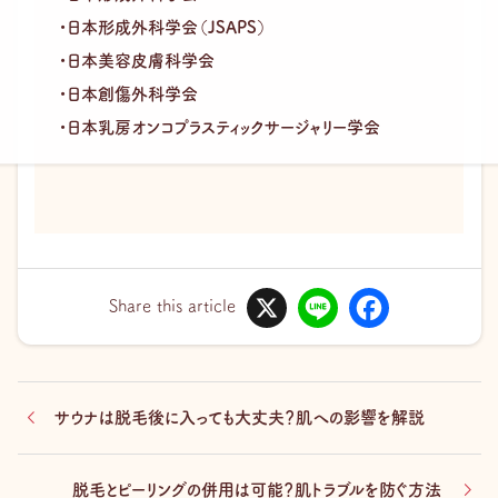
・日本形成外科学会（JSAPS）
・日本美容皮膚科学会
・日本創傷外科学会
・日本乳房オンコプラスティックサージャリー学会
X
L
F
i
a
Share this article
n
c
e
e
b
o
o
k
サウナは脱毛後に入っても大丈夫？肌への影響を解説
脱毛とピーリングの併用は可能？肌トラブルを防ぐ方法