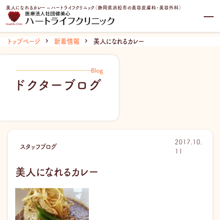
内
美人になれるカレー – ハートライフクリニック（静岡県浜松市の美容皮膚科・美容外科）
容
を
ス
トップページ
新着情報
美人になれるカレー
キ
ッ
プ
Blog
ドクターブログ
2017.10.
スタッフブログ
11
美人になれるカレー