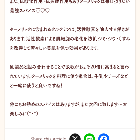
また、抗酸化作用・抗炎症作用もありターメリックは毎日摂りたい
最強スパイス♡♡♡
ターメリックに含まれるクルクミンは、活性酸素を除去する働きが
あります。活性酸素による肌細胞の老化を防ぎ、シミ・シワ・くすみ
を改善して若々しい美肌を保つ効果があります。
乳製品と組み合わせることで吸収がおよそ20倍に高まると言わ
れています。ターメリックを料理に使う場合は、牛乳やチーズなど
と一緒に使うと良いですね！
他にもお勧めのスパイスはありますが、また次回に致します～お
楽しみに(^・^)
X
L
F
i
a
Share this article