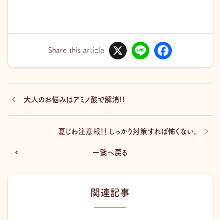
X
L
F
i
a
Share this article
n
c
e
e
b
o
o
k
大人のお悩みはアミノ酸で解消!!
夏じわ注意報！！ しっかり対策すれば怖くない。
一覧へ戻る
関連記事