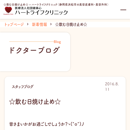
内
☆飲む日焼け止め☆ – ハートライフクリニック（静岡県浜松市の美容皮膚科・美容外科）
容
を
ス
トップページ
新着情報
☆飲む日焼け止め☆
キ
ッ
プ
Blog
ドクターブログ
2016.8.
スタッフブログ
11
☆飲む日焼け止め☆
皆さまいかがお過ごしでしょうか？ヽ(^o^)丿