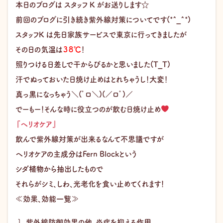
本日のブログは スタッフ K がお送りします☆
前回のブログに引き続き紫外線対策についてです(*^_^*)
スタッフK は先日家族サービスで東京に行ってきましたが
その日の気温は
３８℃
！
照りつける日差しで干からびるかと思いました(T_T)
汗でぬっておいた日焼け止めはとれちゃうし！大変！
真っ黒になっちゃう＼(゜ロ＼)(／ロ゜)／
でーもー！そんな時に役立つのが飲む日焼け止め
『ヘリオケア』
飲んで紫外線対策が出来るなんて不思議ですが
ヘリオケアの主成分はFern Blockという
シダ植物から抽出したもので
それらがシミ、しわ、光老化を食い止めてくれます！
≪効果、効能一覧≫
紫外線防御効果の他、炎症を抑える作用