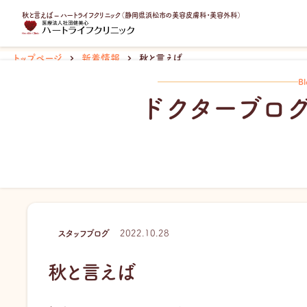
内
秋と言えば – ハートライフクリニック（静岡県浜松市の美容皮膚科・美容外科）
容
を
ス
トップページ
新着情報
秋と言えば
キ
Bl
ッ
ドクターブロ
プ
スタッフブログ
2022.10.28
秋と言えば