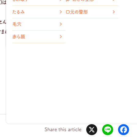
)は、大敵です！
メトホル
胸の整形
たるみ
口元の整形
ほとんど含まれていない栄養素なんだそうです。←知らなかった
脂肪溶解
小顔整形
毛穴
（輪郭注射）
まれているようです。
ダイエッ
赤ら顔
X
L
F
i
a
Share this article
n
c
e
e
b