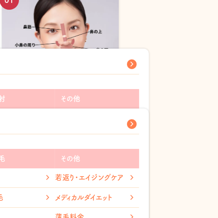
鼻ニキビの原因は？場所によっ
ても違う？対処法も紹介
射
その他
2025.10.24
ン酸注射
ピアス穴あけ
ス注射
指輪取り外し
ファクター
薄毛治療(AGA)
毛
その他
ワキガ・多汗症治療
若返り・エイジングケア
ルダイエット
アンチエイジング
毛
メディカルダイエット
ス
美容内服
薄毛料金