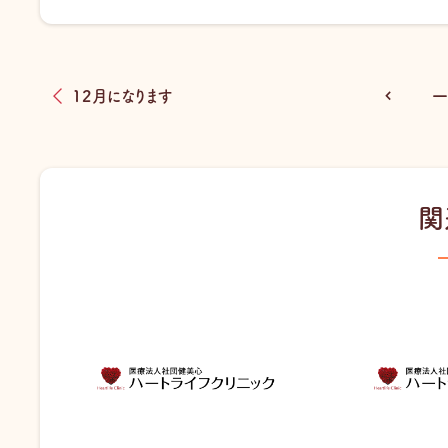
12月になります
一
関