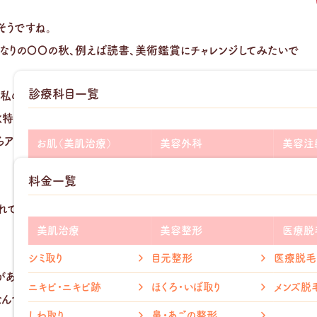
そうですね。
分なりの〇〇の秋、例えば読書、美術鑑賞にチャレンジしてみたいで
診療科目一覧
、私の周囲では体調を崩している人が多いように感じます。寒暖差
秋特有の植物アレルギー症状に悩まされる人も多いようですね。以
らアレルギー症状が緩和した。」との話を聞いた事がありました。ち
お肌（美肌治療）
美容外科
美容注
add
add
ニキビ・ニキビ跡
二重整形
ヒアルロ
料金一覧
add
add
シミ・そばかす
目の下のクマ取り
ボトック
られていますが、最近では免疫調節作用や腸管粘膜バリアー機能
add
add
医療脱毛
しわ取り
グロース
美肌治療
美容整形
医療脱
add
add
毛穴治療
たるみ取り
シミ取り
目元整形
医療脱毛
あります。当クリニックのスタッフの中にもアレルギー症状に悩む４
メディカ
ホクロ取り
鼻整形
ニキビ・ニキビ跡
ほくろ・いぼ取り
メンズ脱
んです。やはりアレルギーとビタミンDとの関係があるのでは。しか
リベルサ
赤ら顔治療
口元整形
しわ取り
鼻・あごの整形