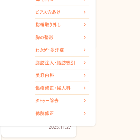
膿がパンパンのニキビ対処法
ミン
ピアス穴あけ
｜潰す前に知る原因と治し方
注射
（チンセラ）
指輪取り外し
2025.11.14
ト内服薬
胸の整形
わきが・多汗症
脂肪注入・脂肪吸引
美容内科
傷痕修正・婦人科
タトゥー除去
白いニキビは何が原因？正しい
ケア方法・早く治す習慣をまと
他院修正
めて…
2025.11.27