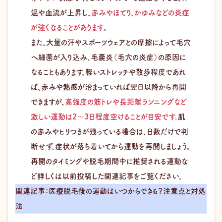
温や血流が上昇し、
赤みやほてり、かゆみなどの炎症
が強くなることがあります
。
また、大量の汗やスポーツウェアとの摩擦によって毛穴
へ細菌が入り込み、毛嚢炎（毛穴の炎症）の原因に
なることもあります。軽いストレッチや散歩程度であれ
ば、赤みや熱感が治まっていれば翌日以降から再開
できますが、
高強度の筋トレや長距離ランニングなど
激しい運動は2〜3日程度空けることが目安です。
肌
の赤みやヒリつきが残っている場合は、日数だけで判
断せず、症状が落ち着いてから運動を再開しましょう。
再開のタイミングや脱毛期間中に推奨される運動な
ど詳しくは以前投稿した関連記事をご覧ください。
関連記事：医療脱毛後の運動はいつからできる？注意点と対処
法