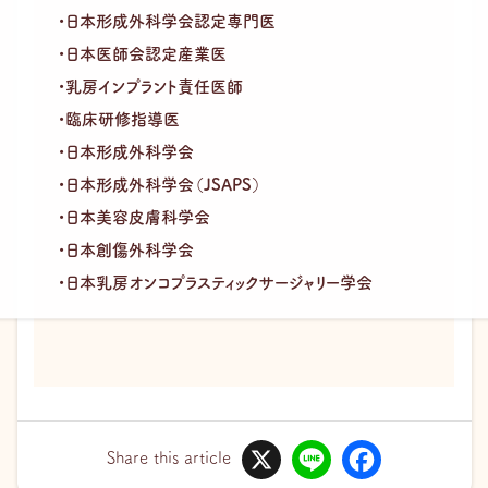
・日本形成外科学会認定専門医
・日本医師会認定産業医
・乳房インプラント責任医師
・臨床研修指導医
・日本形成外科学会
・日本形成外科学会（JSAPS）
・日本美容皮膚科学会
・日本創傷外科学会
・日本乳房オンコプラスティックサージャリー学会
X
L
F
i
a
Share this article
n
c
e
e
b