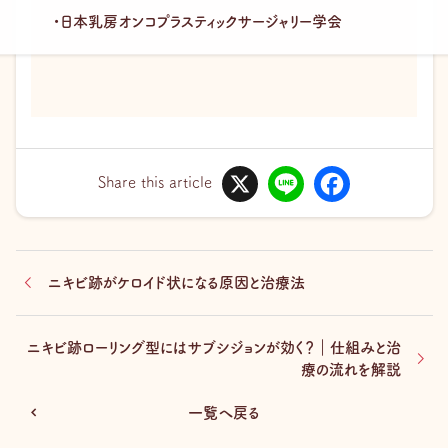
・日本乳房オンコプラスティックサージャリー学会
X
L
F
i
a
Share this article
n
c
e
e
b
o
o
k
ニキビ跡がケロイド状になる原因と治療法
ニキビ跡ローリング型にはサブシジョンが効く？｜仕組みと治
療の流れを解説
一覧へ戻る