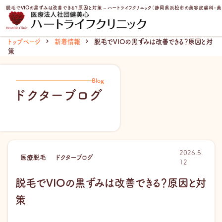
内
脱毛でVIOの黒ずみは改善できる？原因と対策 – ハートライフクリニック（静岡県浜松市の美容皮膚科・
容
を
ス
トップページ
新着情報
脱毛でVIOの黒ずみは改善できる？原因と対
キ
策
ッ
プ
Blog
ドクターブログ
2026.5.
医療脱毛
ドクターブログ
12
脱毛でVIOの黒ずみは改善できる？原因と対
策